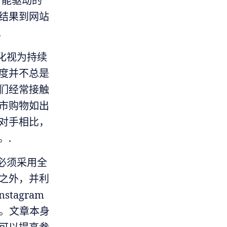
智能驱动的
结果到网站
.
化视为持续
度并不总是
们经常接触
市购物如出
对手相比，
。.
必须采用全
之外，并利
nstagram
工具。文章本身