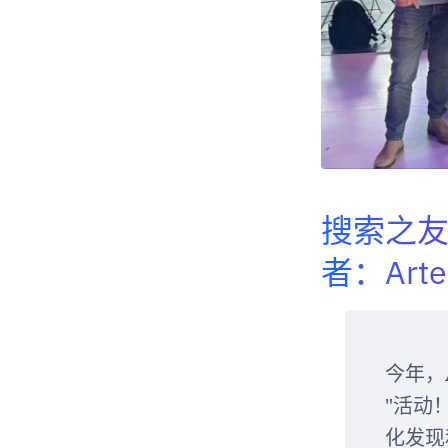
搜索之友
者：Artef
今年，A
"活动
化发现