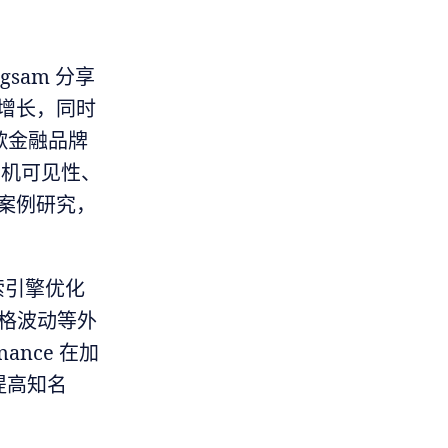
agsam 分享
速增长，同时
谷歌金融品牌
有机可见性、
个案例研究，
.
搜索引擎优化
格波动等外
nce 在加
提高知名