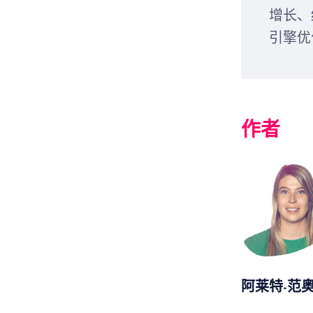
增长、
引擎优
作者
阿莱特-范