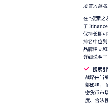
发言人姓名
在 "搜索之友"
了 Bin
保持长期可持
排名中位列
品牌建立和减
详细说明了 
搜索引
战略由当
部影响，而
密货币市场
度、合法