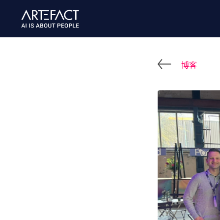
跳
至
内
容
博客