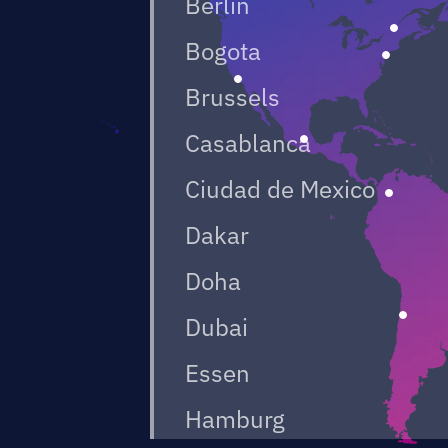
Berlin
Bogota
Brussels
Casablanca
Ciudad de Mexico
Dakar
Doha
Dubai
Essen
Hamburg