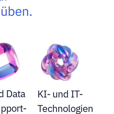
uüben.
d Data
KI- und IT-
upport-
Technologien