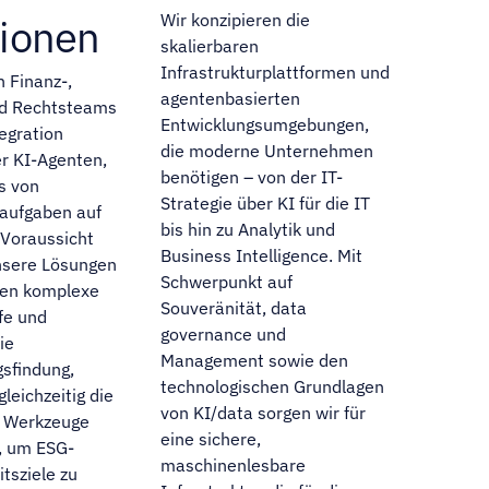
Wir konzipieren die
ionen
skalierbaren
Infrastrukturplattformen und
n Finanz-,
agentenbasierten
nd Rechtsteams
Entwicklungsumgebungen,
tegration
die moderne Unternehmen
er KI-Agenten,
benötigen – von der IT-
s von
Strategie über KI für die IT
aufgaben auf
bis hin zu Analytik und
 Voraussicht
Business Intelligence. Mit
nsere Lösungen
Schwerpunkt auf
ren komplexe
Souveränität, data
fe und
governance und
ie
Management sowie den
sfindung,
technologischen Grundlagen
leichzeitig die
von KI/data sorgen wir für
 Werkzeuge
eine sichere,
n, um ESG-
maschinenlesbare
tsziele zu