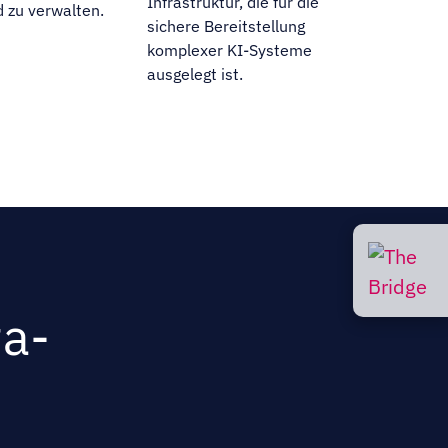
Infrastruktur, die für die
d zu verwalten.
sichere Bereitstellung
komplexer KI-Systeme
ausgelegt ist.
ta-