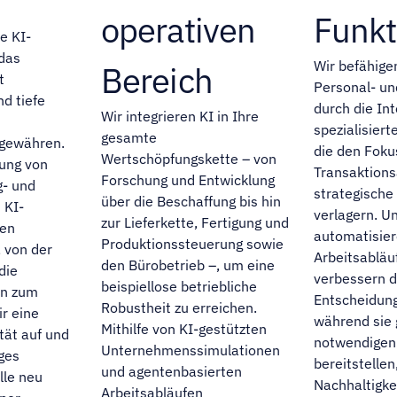
operativen
Funkt
e KI-
das
Wir befähige
Bereich
t
Personal- u
nd tiefe
durch die In
Wir integrieren KI in Ihre
spezialisiert
gesamte
 gewähren.
die den Foku
Wertschöpfungskette – von
tung von
Transaktions
Forschung und Entwicklung
g- und
strategische
über die Beschaffung bis hin
 KI-
verlagern. U
zur Lieferkette, Fertigung und
den
automatisie
Produktionssteuerung sowie
 von der
Arbeitsabläu
den Bürobetrieb –, um eine
die
verbessern d
beispiellose betriebliche
in zum
Entscheidung
Robustheit zu erreichen.
r eine
während sie g
Mithilfe von KI-gestützten
tät auf und
notwendigen
Unternehmenssimulationen
ges
bereitstelle
und agentenbasierten
lle neu
Nachhaltigkei
Arbeitsabläufen