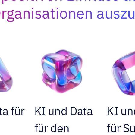
rganisationen ausz
ta für
KI und Data
KI un
n
für den
für S