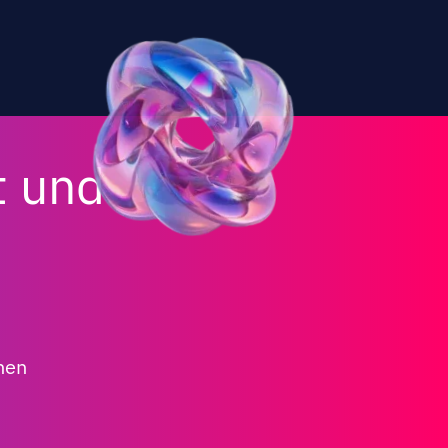
t und
nen