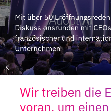
Mit über 50 Eröffnungsreden
Sieh dir das Video von 2025 an
Diskussionsrunden mit CEOs
französischer und internatio
Unternehmen
Wir treiben die 
voran, um einen 