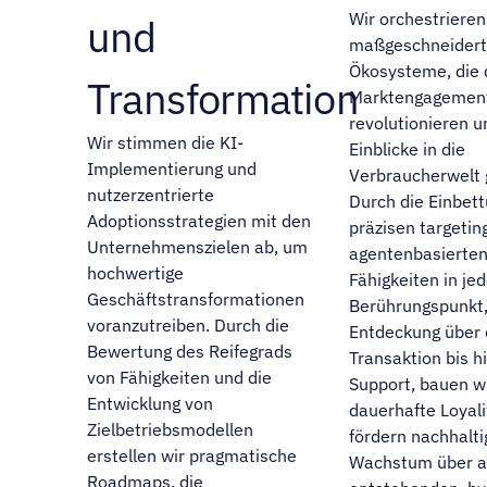
Wir orchestrieren
und
maßgeschneidert
Ökosysteme, die 
Transformation
Marktengagemen
revolutionieren u
Wir stimmen die KI-
Einblicke in die
Implementierung und
Verbraucherwelt
nutzerzentrierte
Durch die Einbet
Adoptionsstrategien mit den
präzisen targetin
Unternehmenszielen ab, um
agentenbasierten
hochwertige
Fähigkeiten in je
Geschäftstransformationen
Berührungspunkt,
voranzutreiben. Durch die
Entdeckung über 
Bewertung des Reifegrads
Transaktion bis h
von Fähigkeiten und die
Support, bauen wi
Entwicklung von
dauerhafte Loyali
Zielbetriebsmodellen
fördern nachhalti
erstellen wir pragmatische
Wachstum über a
Roadmaps, die