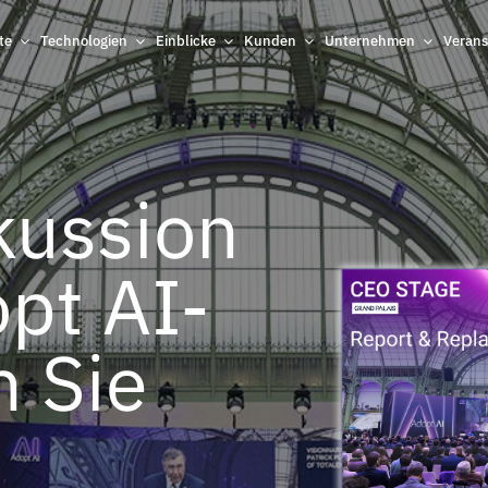
te
Technologien
Einblicke
Kunden
Unternehmen
Verans
kussion
pt AI-
der
n Sie
25
hrbereiche