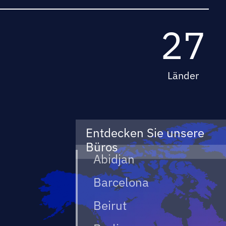
27
Länder
Entdecken Sie unsere
Büros
Abidjan
Barcelona
Beirut