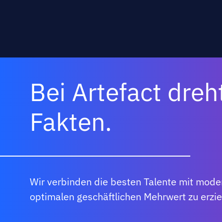
Head Office
Jakarta
Kuala Lumpur
Lausanne
Bei Artefact dreh
London
Fakten.
Los Angeles
Madrid
Montréal
Wir verbinden die besten Talente mit moder
Munich
optimalen geschäftlichen Mehrwert zu erzie
New York