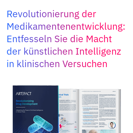
Adopt AI
Revolutionierung der
Suche
nach:
Medikamentenentwicklung:
Entfesseln Sie die Macht
DE
der künstlichen Intelligenz
in klinischen Versuchen