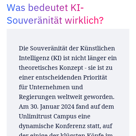
Was bedeutet KI-
Adopt AI
Suche
Souveränität wirklich?
nach:
DE
Die Souveränität der Künstlichen
Intelligenz (KI) ist nicht länger ein
theoretisches Konzept - sie ist zu
einer entscheidenden Priorität
für Unternehmen und
Regierungen weltweit geworden.
Am 30. Januar 2024 fand auf dem
Unlimitrust Campus eine
dynamische Konferenz statt, auf
der einige der klügsten Köpfe im