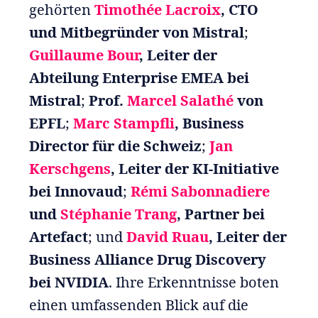
gehörten
Timothée Lacroix
, CTO
und Mitbegründer von Mistral
;
Guillaume Bour
, Leiter der
Abteilung Enterprise EMEA bei
Mistral
;
Prof.
Marcel Salathé
von
EPFL
;
Marc Stampfli
, Business
Director für die Schweiz
;
Jan
Kerschgens
, Leiter der KI-Initiative
bei Innovaud
;
Rémi Sabonnadiere
und
Stéphanie Trang
, Partner bei
Artefact
; und
David Ruau
, Leiter der
Business Alliance Drug Discovery
bei NVIDIA
. Ihre Erkenntnisse boten
einen umfassenden Blick auf die