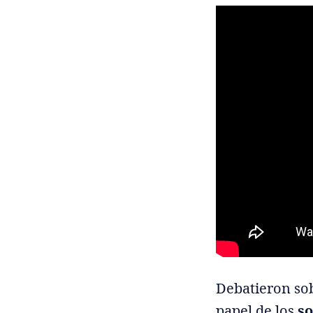
Debatieron sob
papel de los
s