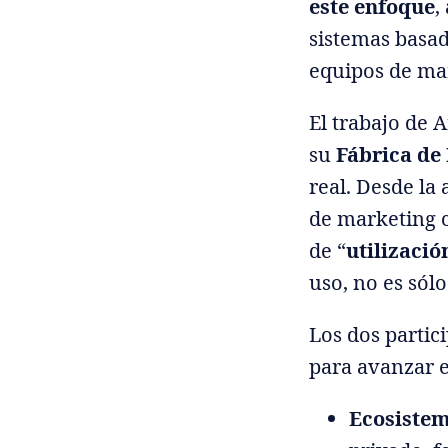
este enfoque
,
sistemas basad
equipos de mar
El trabajo de 
su
Fábrica de
real. Desde la 
de marketing c
de “
utilizació
uso, no es sól
Los dos parti
para avanzar e
Ecosistem