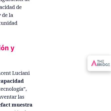
pacidad de
 de la
rtunidad
ión y
ncent Luciani
 capacidad
 tecnología”,
inventar las
efact muestra