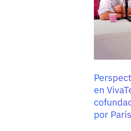
Perspect
en VivaT
cofundad
por Parí