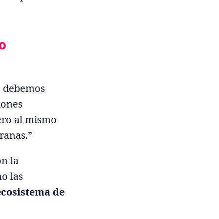
o
No debemos
iones
ero al mismo
ranas.”
n la
o las
ecosistema de