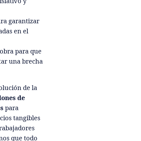
slativo y
ara garantizar
adas en el
 obra para que
itar una brecha
olución de la
lones de
os
para
cios tangibles
 trabajadores
amos que todo