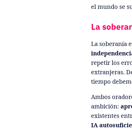
el mundo se su
La soberan
La soberanía e
independenci
repetir los er
extranjeras. 
tiempo debemos
Ambos oradores
ambición:
apr
existentes ent
IA autosufici