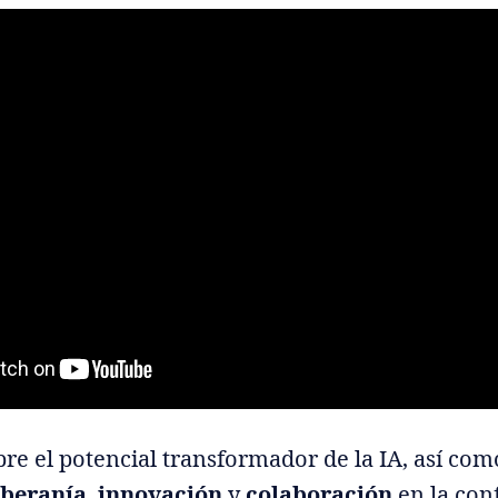
re el potencial transformador de la IA, así com
oberanía
,
innovación
y
colaboración
en la con