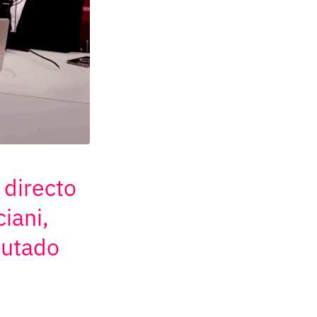
 directo
iani,
putado