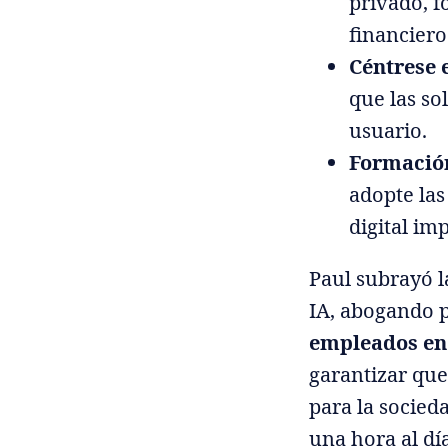
privado, f
financiero
Céntrese e
que las so
usuario.
Formación
adopte las
digital im
Paul subrayó l
IA, abogando 
empleados en 
garantizar que
para la socieda
una hora al dí