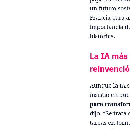
un futuro sost
Francia para a
importancia d
histórica.
La IA más 
reinvenci
Aunque la IA 
insistió en qu
para transfor
dijo. “Se trata
tareas en torno