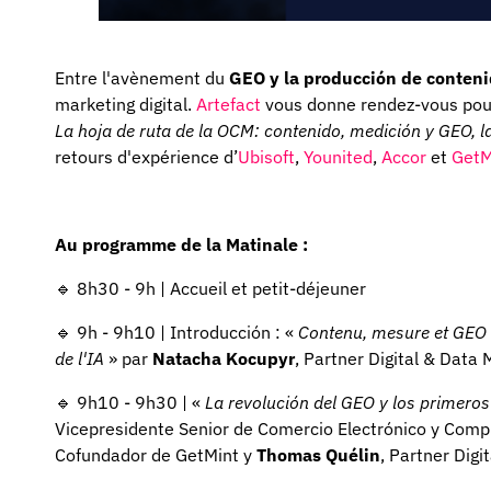
Entre l'avènement du
GEO y la producción de contenid
marketing digital.
Artefact
vous donne rendez-vous pour 
La hoja de ruta de la OCM: contenido, medición y GEO, la
retours d'expérience d’
Ubisoft
,
Younited
,
Accor
et
GetM
Au programme de la Matinale :
🔹 8h30 - 9h | Accueil et petit-déjeuner
🔹 9h - 9h10 | Introducción : «
Contenu, mesure et GEO :
de l'IA
» par
Natacha Kocupyr
, Partner Digital & Data 
🔹 9h10 - 9h30 | «
La revolución del GEO y los primeros
Vicepresidente Senior de Comercio Electrónico y Compr
Cofundador de GetMint y
Thomas Quélin
, Partner Digi