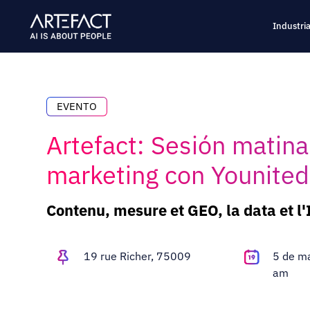
Saltar
al
Industri
contenido
EVENTO
Artefact: Sesión matinal
marketing con Younited,
Contenu, mesure et GEO, la data et l
19 rue Richer, 75009
5 de m
am