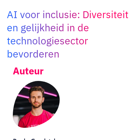
Adopt AI
AI voor inclusie: Diversiteit
Zoeken
naar:
en gelijkheid in de
technologiesector
NL
bevorderen
Auteur