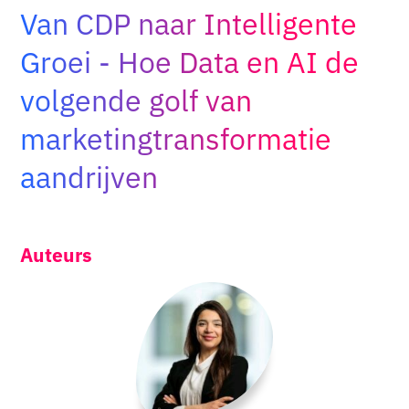
Van CDP naar Intelligente
Adopt AI
Zoeken
Groei - Hoe Data en AI de
naar:
volgende golf van
NL
marketingtransformatie
aandrijven
Auteurs