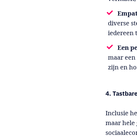
Empat
diverse s
iedereen 
Een p
maar een 
zijn en h
4. Tastbar
Inclusie h
maar hele
sociaaleco