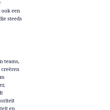
r
r ook een
die steeds
an teams,
 creëren
om
er,
dt
oriteit
teit en