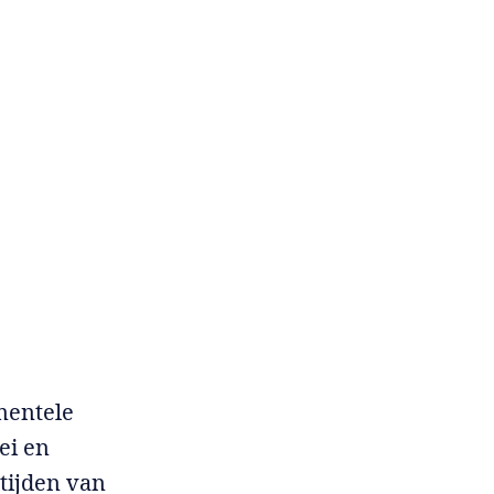
mentele
oei en
tijden van