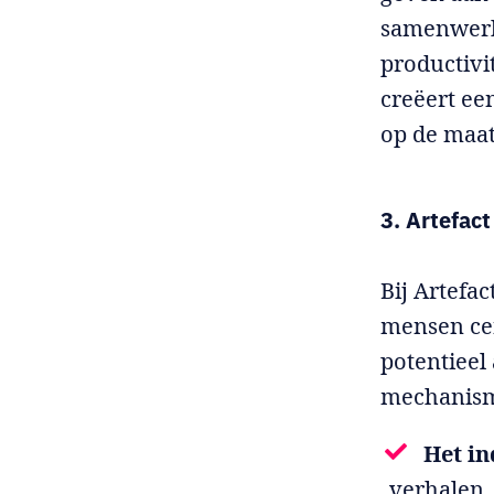
samenwerki
productivi
creëert ee
op de maat
3. Artefac
Bij Artefa
mensen cen
potentieel
mechanisme
Het i
verhalen, 