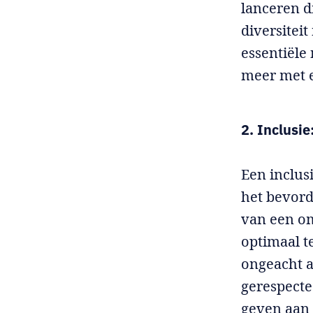
lanceren d
diversitei
essentiële
meer met e
2. Inclusi
Een inclus
het bevord
van een o
optimaal t
ongeacht a
gerespecte
geven aan 