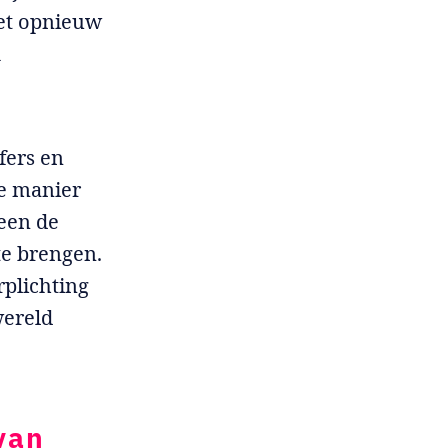
het opnieuw
k
fers en
de manier
een de
te brengen.
rplichting
wereld
van