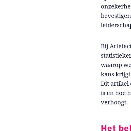
onzekerhei
bevestigen
leiderscha
Bij Artefac
statistiek
waarop we
kans krijg
Dit artike
is en hoe h
verhoogt.
Het be