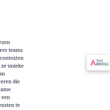
wezen
neer teams
 contexten
 ze unieke
van
ceren die
rzame
t een
ensten te