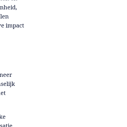
enheid,
elen
ve impact
nneer
selijk
het
eke
satie.