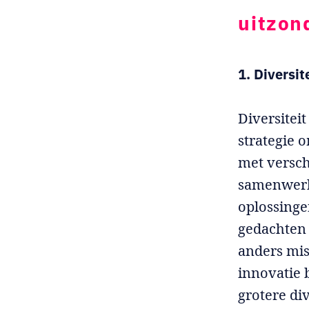
uitzond
1. Diversit
Diversiteit
strategie 
met versch
samenwerk
oplossinge
gedachten s
anders mi
innovatie 
grotere di