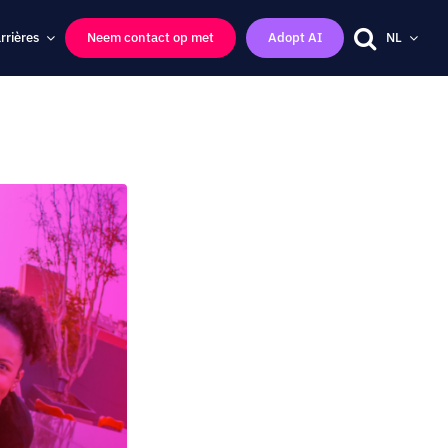
rrières
Neem contact op met
Adopt AI
NL