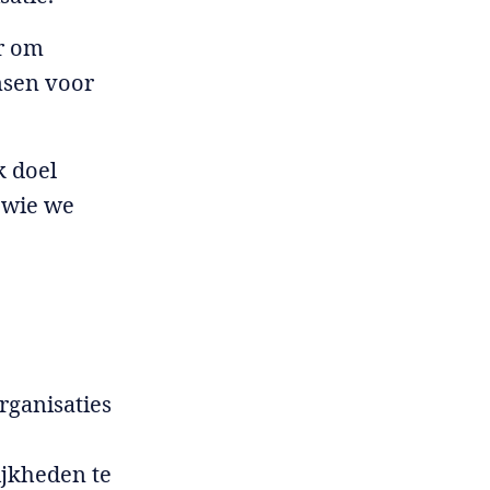
ar om
nsen voor
jk doel
 wie we
rganisaties
ijkheden te