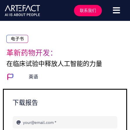
跳
至
联系我们
切
内
容
换
服务行业
导
解决方案
电子书
航
技术能力
革新药物开发：
行业洞察
在临床试验中释放人工智能的力量
客户案例
英语
关于我们
行业活动
下载报告
加入我们
联系