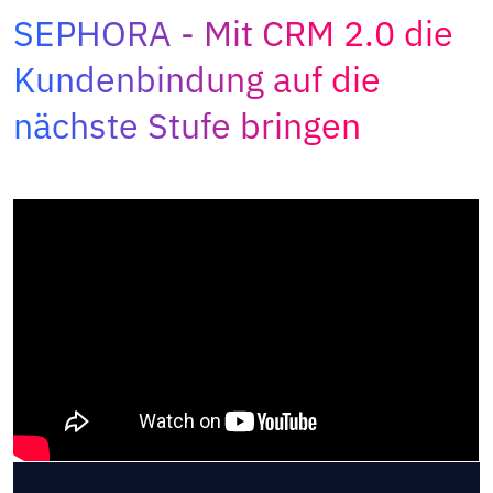
Adopt AI
SEPHORA
Mit CRM 2.0 die
Suche
Kundenbindung auf die
nach:
nächste Stufe bringen
DE