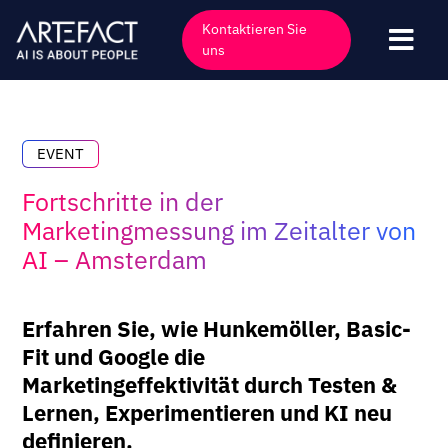
Zum
Kontaktieren Sie
Inhalt
Navi
uns
springen
umsc
Industrien
Angebote
EVENT
Technologien
Fortschritte in der
Einblicke
Marketingmessung im Zeitalter von
AI – Amsterdam
Kunden
Unternehmen
Erfahren Sie, wie Hunkemöller, Basic-
Veranstaltungen
Fit und Google die
Marketingeffektivität durch Testen &
Karriere
Lernen, Experimentieren und KI neu
Kontakt
definieren.