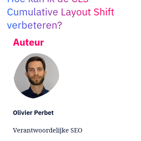
Adopt AI
Cumulative Layout Shift
Zoeken
naar:
verbeteren?
Auteur
NL
Olivier Perbet
Verantwoordelijke SEO