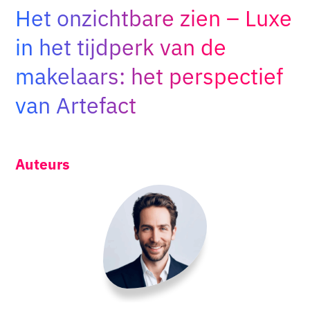
Het onzichtbare zien – Luxe
Adopt AI
Zoeken
in het tijdperk van de
naar:
makelaars: het perspectief
NL
van Artefact
Auteurs