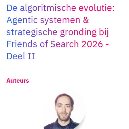
De algoritmische evolutie:
Adopt AI
Zoeken
Agentic systemen &
naar:
strategische gronding bij
NL
Friends of Search 2026 -
Deel II
Auteurs