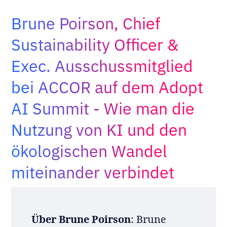
Adopt AI
Brune Poirson, Chief
Suche
nach:
Sustainability Officer &
Exec. Ausschussmitglied
DE
bei ACCOR auf dem Adopt
AI Summit - Wie man die
Nutzung von KI und den
ökologischen Wandel
miteinander verbindet
Über Brune Poirson
: Brune