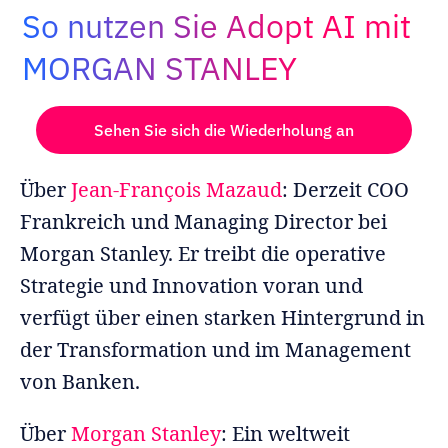
So nutzen Sie Adopt AI mit
Adopt AI
Suche
MORGAN STANLEY
nach:
DE
Sehen Sie sich die Wiederholung an
Über
Jean-François Mazaud
: Derzeit COO
Frankreich und Managing Director bei
Morgan Stanley. Er treibt die operative
Strategie und Innovation voran und
verfügt über einen starken Hintergrund in
der Transformation und im Management
von Banken.
Über
Morgan Stanley
: Ein weltweit