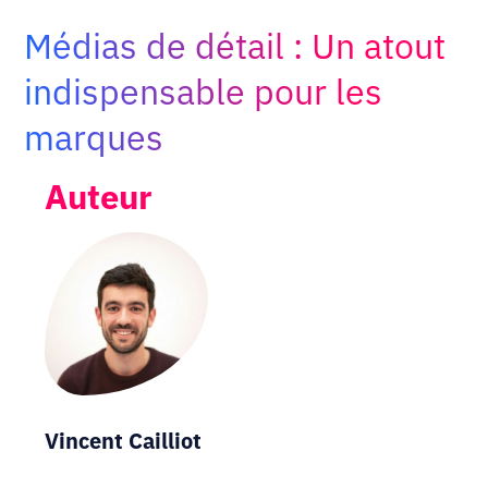
Adopt AI
Médias de détail : Un atout
Rechercher
:
indispensable pour les
marques
FR
Auteur
Vincent Cailliot