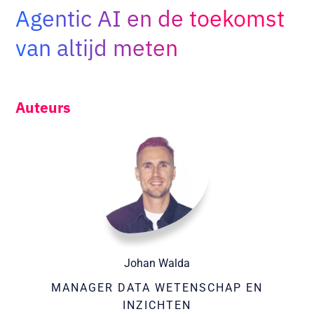
Agentic AI en de toekomst
Adopt AI
Zoeken
van altijd meten
naar:
NL
Auteurs
Johan Walda
MANAGER DATA WETENSCHAP EN
INZICHTEN