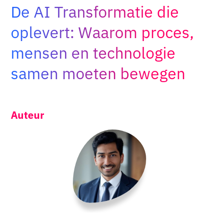
De AI Transformatie die
Adopt AI
Zoeken
oplevert: Waarom proces,
naar:
mensen en technologie
NL
samen moeten bewegen
Auteur