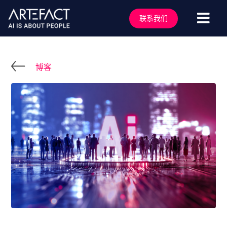
跳
至
联系我们
切
内
容
换
服务行业
导
解决方案
博客
航
技术能力
行业洞察
客户案例
关于我们
行业活动
加入我们
联系