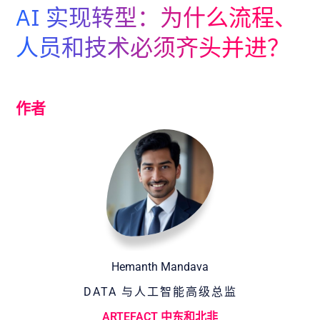
Adopt AI
AI 实现转型：为什么流程、
搜
人员和技术必须齐头并进？
索
ZH
作者
Hemanth Mandava
DATA 与人工智能高级总监
ARTEFACT 中东和北非