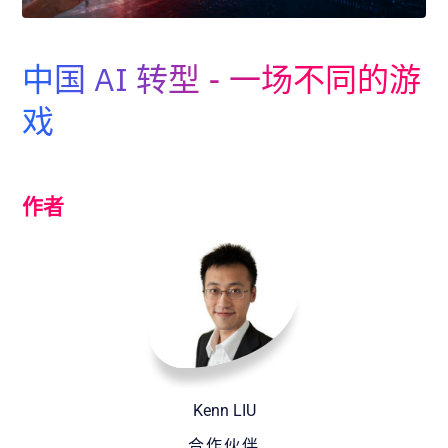
Adopt AI
搜
索
中国 AI 转型 - 一场不同的游
戏
ZH
作者
Kenn LIU
合作伙伴