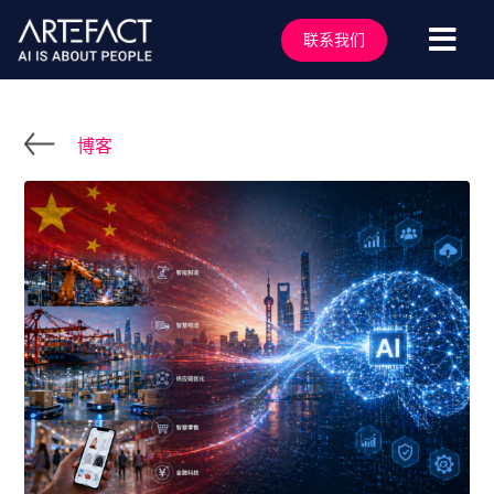
跳
至
联系我们
切
内
容
换
服务行业
导
解决方案
博客
航
技术能力
行业洞察
客户案例
关于我们
行业活动
加入我们
联系