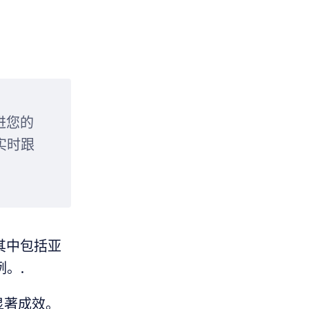
进您的
实时跟
其中包括亚
例。.
了显著成效。