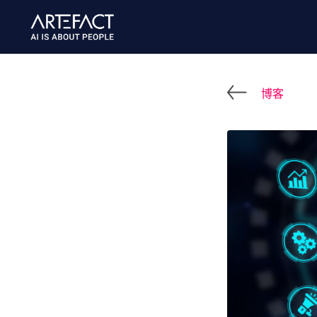
跳
至
内
容
博客