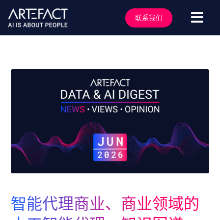
跳
至
联系我们
切
内
容
换
服务行业
导
解决方案
航
技术能力
行业洞察
客户案例
关于我们
行业活动
加入我们
智能代理商业、商业领域的
联系