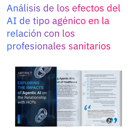
Adopt AI
Análisis de los efectos del
Buscar:
AI de tipo agénico en la
relación con los
ES
profesionales sanitarios