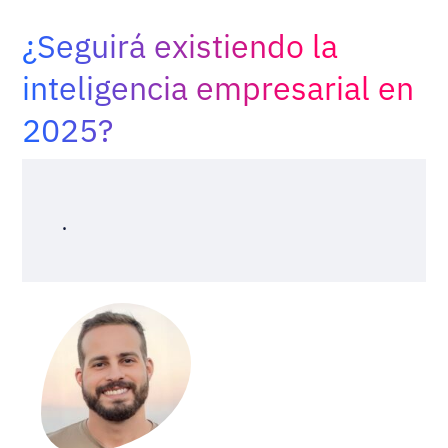
Adopt AI
¿Seguirá existiendo la
Buscar:
inteligencia empresarial en
2025?
ES
.