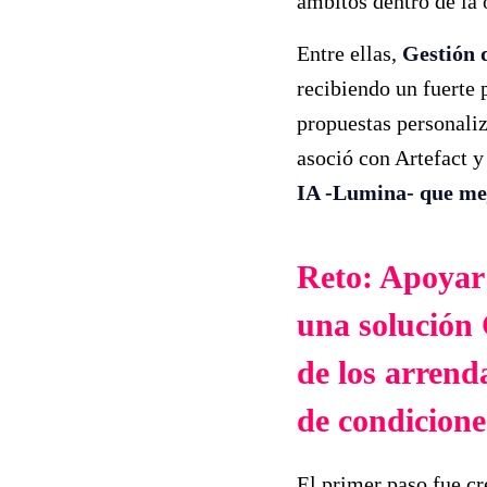
ámbitos dentro de la 
Entre ellas,
Gestión 
recibiendo un fuerte 
propuestas personaliz
asoció con Artefact y
IA -Lumina- que mejo
Reto: Apoyar 
una solución 
de los arrend
de condicione
El primer paso fue cr