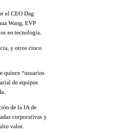
or el CEO Dag
ihua Wang, EVP
tos en tecnología.
cia, y otros cinco
de quince “usuarios
arial de equipos
da.
ión de la IA de
sadas corporativas y
lto valor.