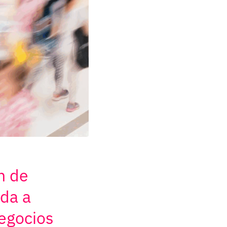
n de
da a
egocios