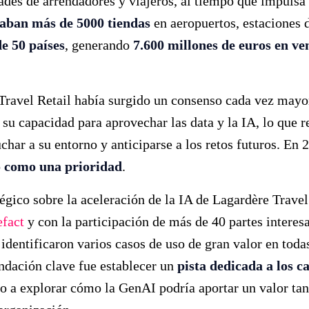
dades de arrendadores y viajeros, al tiempo que impulsa 
aban más de 5000 tiendas
en aeropuertos, estaciones d
e 50 países
, generando
7.600 millones de euros en ve
Travel Retail había surgido un consenso cada vez mayor
 su capacidad para aprovechar las data y la IA, lo que 
char a su entorno y anticiparse a los retos futuros. En 
có como una prioridad
.
tégico sobre la aceleración de la IA de Lagardère Travel
efact
y con la participación de más de 40 partes interes
 identificaron varios casos de uso de gran valor en todas
dación clave fue establecer un
pista dedicada a los ca
do a explorar cómo la GenAI podría aportar un valor tan