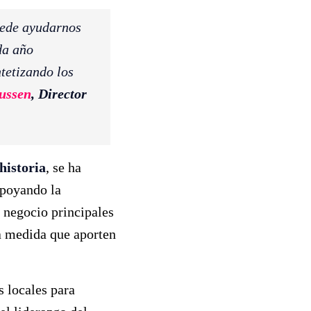
uede ayudarnos
da año
ntetizando los
ussen
, Director
historia
, se ha
poyando la
 negocio principales
a medida que aporten
 locales para