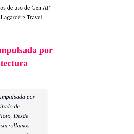
sos de uso de Gen AI”
 Lagardère Travel
impulsada por
itectura
 impulsada por
itado de
iloto. Desde
esarrollamos