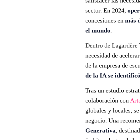
satisfacer las necesi
sector. En 2024,
oper
concesiones en
más d
el mundo
.
Dentro de Lagardère 
necesidad de acelerar
de la empresa de escu
de la IA se identifi
Tras un estudio estra
colaboración con
Art
globales y locales, se
negocio. Una recomen
Generativa
, destina