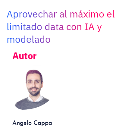
Adopt AI
Aprovechar al máximo el
Buscar:
limitado data con IA y
modelado
ES
Autor
Angelo Cappa