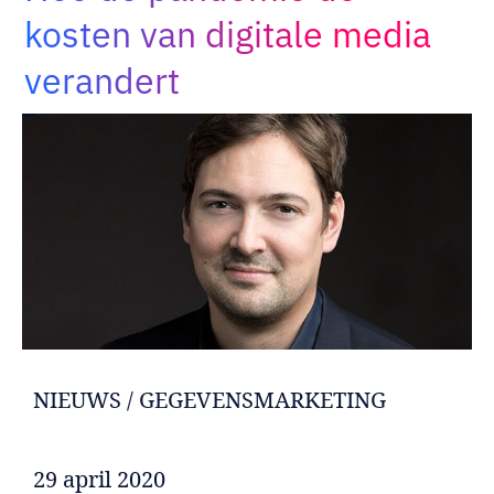
Adopt AI
kosten van digitale media
Zoeken
verandert
naar:
NL
NIEUWS / GEGEVENSMARKETING
29 april 2020