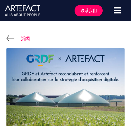
跳
至
联系我们
切
内
容
换
服务行业
导
解决方案
新闻
航
技术能力
行业洞察
客户案例
关于我们
行业活动
加入我们
联系