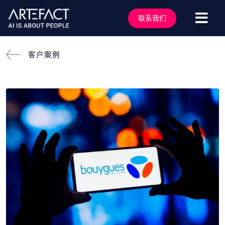
跳
至
联系我们
切
内
容
换
服务行业
客户案例
导
解决方案
航
技术能力
行业洞察
客户案例
关于我们
行业活动
加入我们
联系