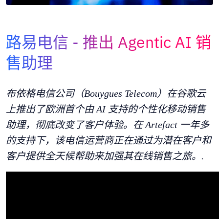
Adopt AI
搜
索
路易电信
推出 Agentic AI 销
售助理
ZH
布依格电信公司（Bouygues Telecom）在谷歌云
上推出了欧洲首个由 AI 支持的个性化移动销售
助理，彻底改变了客户体验。在 Artefact 一年多
的支持下，该电信运营商正在通过为潜在客户和
客户提供全天候帮助来加强其在线销售之旅。.