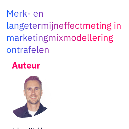
Adopt AI
Merk- en
Zoeken
naar:
langetermijneffectmeting in
marketingmixmodellering
NL
ontrafelen
Auteur