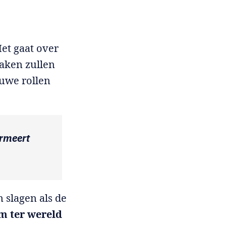
et gaat over
aken zullen
euwe rollen
ormeert
n slagen als de
em ter wereld