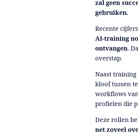
zal geen succ
gebruiken.
Recente cijfer
AI-training n
ontvangen
. D
overstap.
Naast training
kloof tussen t
workflows van
profielen die 
Deze rollen b
net zoveel ov