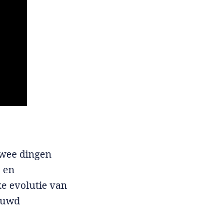
twee dingen
, en
ke evolutie van
ouwd