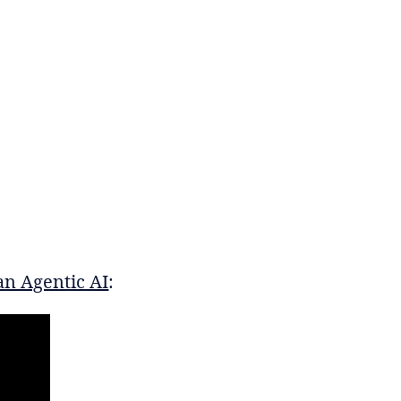
an Agentic AI
: