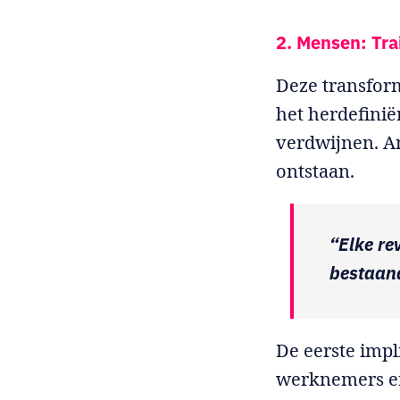
2. Mensen: Tra
Deze transform
het herdefini
verdwijnen. An
ontstaan.
“Elke re
bestaand
De eerste impl
werknemers er 