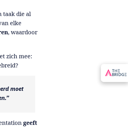
 taak die al
van elke
ren
, waardoor
et zich mee:
ebreid?
eerd moet
en.”
mentation
geeft