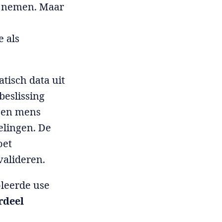
te nemen. Maar
e als
tisch data uit
eslissing
 een mens
elingen. De
oet
alideren.
oleerde use
rdeel