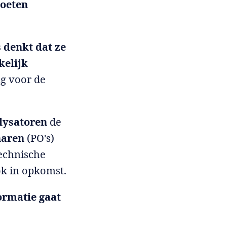
moeten
denkt dat ze
kelijk
ng voor de
lysatoren
de
naren
(PO's)
technische
ok in opkomst.
ormatie gaat