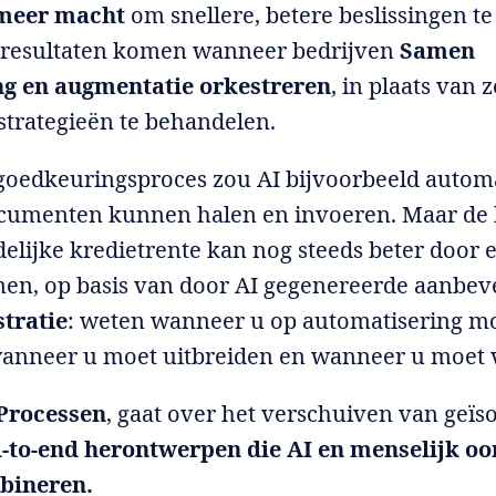
meer macht
om snellere, betere beslissingen 
e resultaten komen wanneer bedrijven
Samen
g en augmentatie orkestreren
, in plaats van z
strategieën te behandelen.
goedkeuringsproces zou AI bijvoorbeeld automa
umenten kunnen halen en invoeren. Maar de b
delijke kredietrente kan nog steeds beter door
n, op basis van door AI gegenereerde aanbev
tratie
: weten wanneer u op automatisering m
anneer u moet uitbreiden en wanneer u moet v
Processen
, gaat over het verschuiven van geïs
-to-end herontwerpen die AI en menselijk oo
bineren.