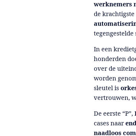
werknemers 
de krachtigst
automatiserin
tegengestelde 
In een krediet
honderden doc
over de uitein
worden genome
sleutel is
orkes
vertrouwen, w
De eerste “P”,
cases naar
end
naadloos com