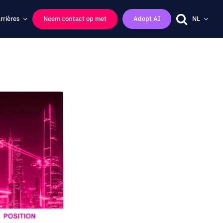
rrières
Neem contact op met
Adopt AI
NL