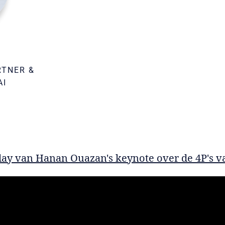
RTNER &
AI
play van Hanan Ouazan's keynote over de 4P's v