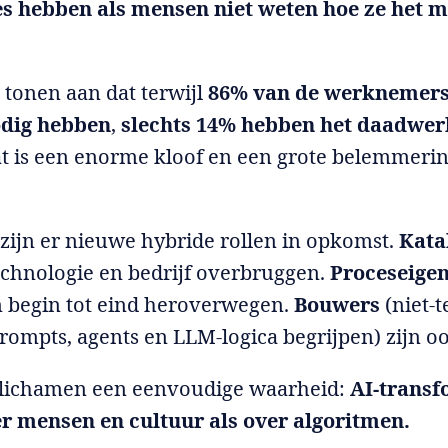
es hebben als mensen niet weten hoe ze het 
s tonen aan dat terwijl
86% van de werknemers 
odig hebben
,
slechts 14% hebben het daadwer
at is een enorme kloof en een grote belemmeri
 zijn er nieuwe hybride rollen in opkomst.
Kata
echnologie en bedrijf overbruggen.
Proceseige
 begin tot eind heroverwegen.
Bouwers
(niet-
prompts, agents en LLM-logica begrijpen) zijn o
elichamen een eenvoudige waarheid:
AI-transf
er mensen en cultuur als over algoritmen.