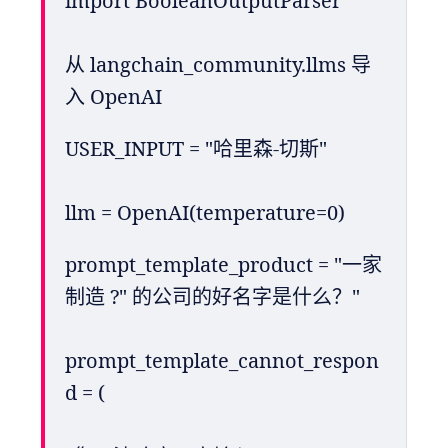
import BooleanOutputParser
从 langchain_community.llms 导
入 OpenAI
USER_INPUT = "哈里森-切斯"
llm = OpenAI(temperature=0)
prompt_template_product = "一家
制造 ?" 的公司的好名字是什么？"
prompt_template_cannot_respon
d = (