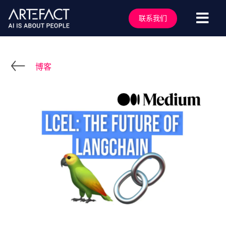
跳
至
联系我们
切
内
容
换
服务行业
导
解决方案
博客
航
技术能力
行业洞察
客户案例
关于我们
行业活动
加入我们
联系