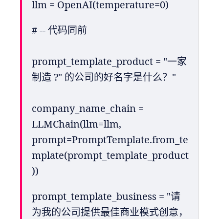
llm = OpenAI(temperature=0)
# -- 代码同前
prompt_template_product = "一家
制造 ?" 的公司的好名字是什么？"
company_name_chain = 
LLMChain(llm=llm, 
prompt=PromptTemplate.from_te
mplate(prompt_template_product
))
prompt_template_business = "请
为我的公司提供最佳商业模式创意，