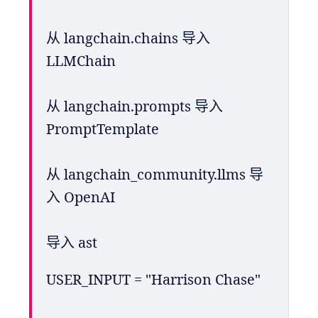
从 langchain.chains 导入 
LLMChain
从 langchain.prompts 导入 
PromptTemplate
从 langchain_community.llms 导
入 OpenAI
导入 ast
USER_INPUT = "Harrison Chase"