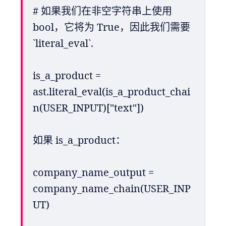
# 如果我们在非空字符串上使用 
bool，它将为 True，因此我们需要 
`literal_eval`.
is_a_product = 
ast.literal_eval(is_a_product_chai
n(USER_INPUT)["text"])
如果 is_a_product：
company_name_output = 
company_name_chain(USER_INP
UT)