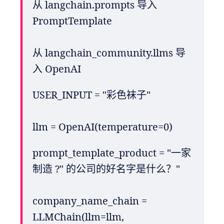
从 langchain.prompts 导入 
PromptTemplate
从 langchain_community.llms 导
入 OpenAI
USER_INPUT = "彩色袜子"
llm = OpenAI(temperature=0)
prompt_template_product = "一家
制造 ?" 的公司的好名字是什么？"
company_name_chain = 
LLMChain(llm=llm, 