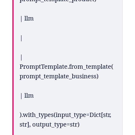
| llm
| 
| 
PromptTemplate.from_template(
prompt_template_business)
| llm
).with_types(input_type=Dict[str, 
str], output_type=str)