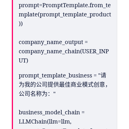
prompt=PromptTemplate.from_te
mplate(prompt_template_product
))
company_name_output = 
company_name_chain(USER_INP
UT)
prompt_template_business = "请
为我的公司提供最佳商业模式创意，
公司名称为："
business_model_chain = 
LLMChain(llm=llm, 