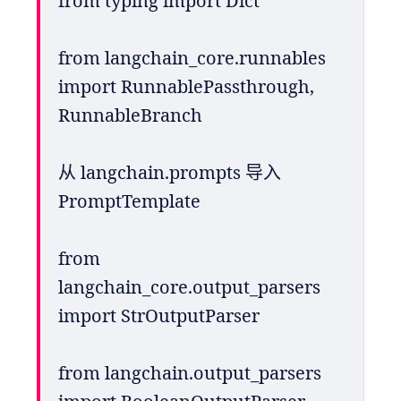
from typing import Dict
from langchain_core.runnables 
import RunnablePassthrough, 
RunnableBranch
从 langchain.prompts 导入 
PromptTemplate
from 
langchain_core.output_parsers 
import StrOutputParser
from langchain.output_parsers 