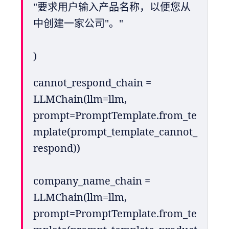
"要求用户输入产品名称，以便您从
中创建一家公司"。"
)
cannot_respond_chain = 
LLMChain(llm=llm, 
prompt=PromptTemplate.from_te
mplate(prompt_template_cannot_
respond))
company_name_chain = 
LLMChain(llm=llm, 
prompt=PromptTemplate.from_te