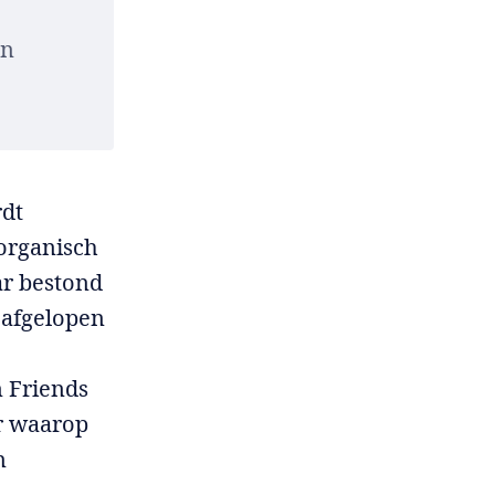
an
rdt
organisch
ar bestond
 afgelopen
n Friends
er waarop
n