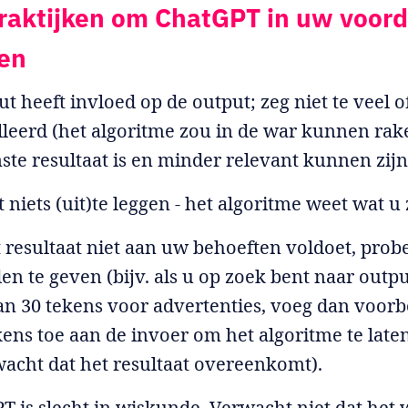
raktijken om ChatGPT in uw voord
ken
ut heeft invloed op de output; zeg niet te veel o
illeerd (het algoritme zou in de war kunnen ra
te resultaat is en minder relevant kunnen zijn
t niets (uit)te leggen - het algoritme weet wat u
t resultaat niet aan uw behoeften voldoet, prob
en te geven (bijv. als u op zoek bent naar outp
n 30 tekens voor advertenties, voeg dan voor
kens toe aan de invoer om het algoritme te lat
wacht dat het resultaat overeenkomt).
T is slecht in wiskunde. Verwacht niet dat het 