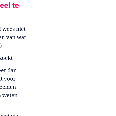
eel te
f wees niet
ken van wat
)
 zoekt
eer dan
ut voor
beelden
en weten
weet wat