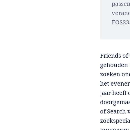
passen
verand
FOS23
Friends of
gehouden o
zoeken ond
het evenem
jaar heeft
doorgemaak
of Search 
zoekspecia
innoveren 