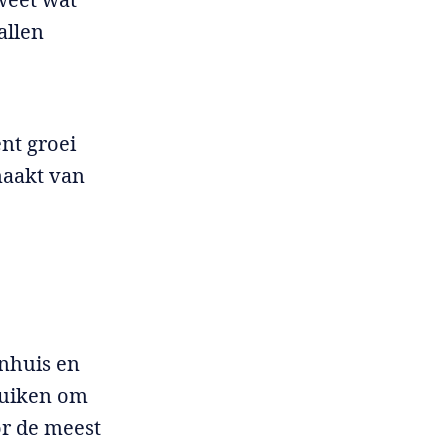
allen
nt groei
maakt van
nhuis en
ruiken om
or de meest