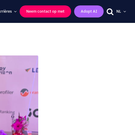
rrières
Neem contact op met
Adopt AI
NL