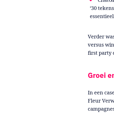
‘30 tekens
essentieel
Verder wa
versus win
first party 
Groei e
In een cas
Fleur Verw
campagnes 