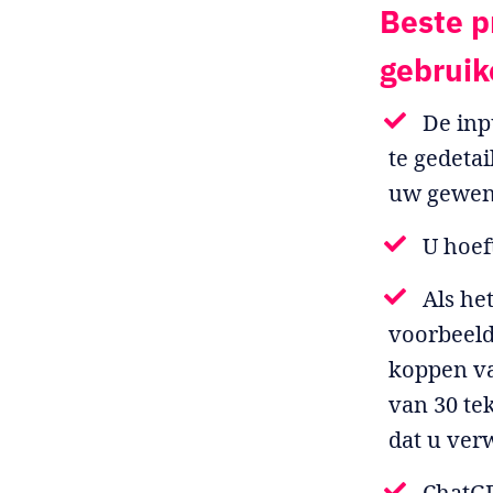
Beste p
gebrui
De inp
te gedeta
uw gewens
U hoef
Als he
voorbeeld
koppen va
van 30 te
dat u ver
ChatGP