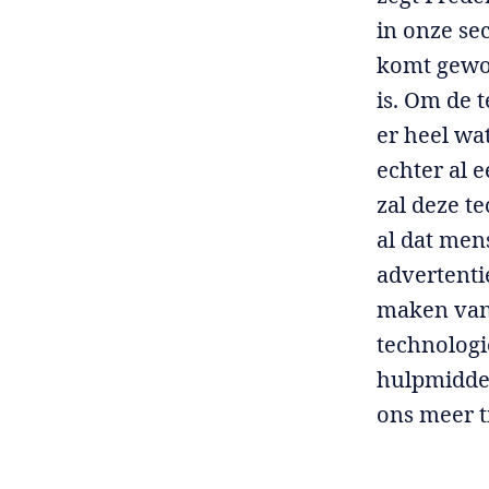
in onze se
komt gewo
is. Om de 
er heel wa
echter al 
zal deze t
al dat men
advertenti
maken van 
technologi
hulpmiddel
ons meer t