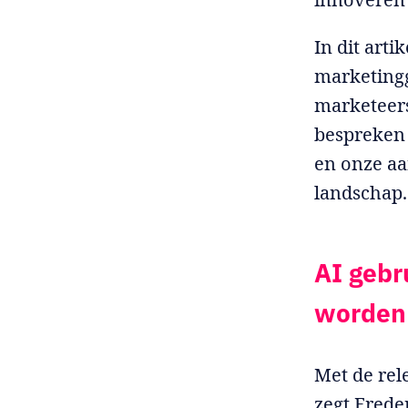
In dit art
marketing
marketeers
bespreken 
en onze aa
landschap.
AI gebr
worden
Met de rel
zegt Frede