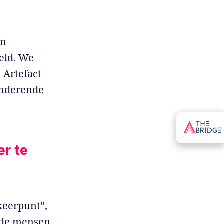
en
eld. We
 Artefact
anderende
r te
keerpunt”,
r de mensen