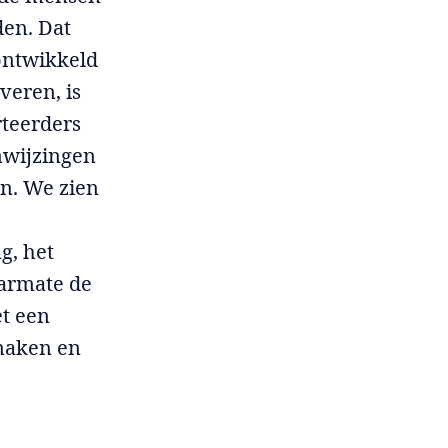
den. Dat
ontwikkeld
veren, is
rteerders
nwijzingen
n. We zien
g, het
aarmate de
et een
maken en