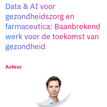
Data & AI voor
Adopt AI
Zoeken
gezondheidszorg en
naar:
farmaceutica: Baanbrekend
NL
werk voor de toekomst van
gezondheid
Auteur