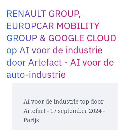
Adopt AI
RENAULT GROUP,
Zoeken
naar:
EUROPCAR MOBILITY
GROUP & GOOGLE CLOUD
NL
op AI voor de industrie
door Artefact - AI voor de
auto-industrie
AI voor de industrie top door
Artefact - 17 september 2024 -
Parijs