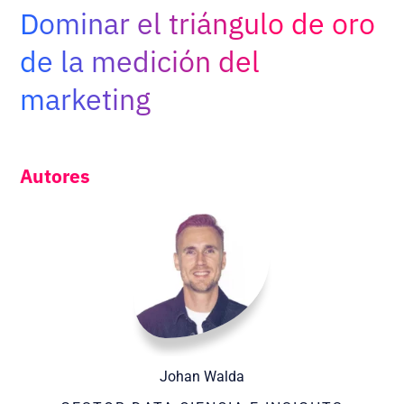
Adopt AI
Dominar el triángulo de oro
Buscar:
de la medición del
marketing
ES
Autores
Johan Walda