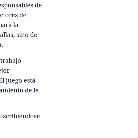
responsables de
actores de
para la
allas, sino de
a.
 trabajo
ejor
l juego está
amiento de la
suscribiéndose