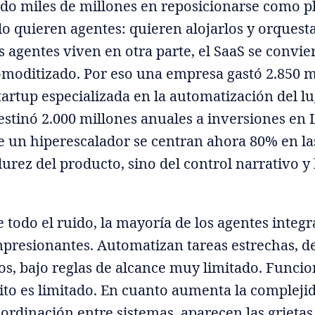
ndo miles de millones en reposicionarse como p
lo quieren agentes: quieren alojarlos y orquesta
os agentes viven en otra parte, el SaaS se convie
moditizado. Por eso una empresa gastó 2.850 m
tartup especializada en la automatización del lu
estinó 2.000 millones anuales a inversiones en I
e un hiperescalador se centran ahora 80% en la
durez del producto, sino del control narrativo y
e todo el ruido, la mayoría de los agentes integ
presionantes. Automatizan tareas estrechas, d
s, bajo reglas de alcance muy limitado. Funcio
to es limitado. En cuanto aumenta la complejid
oordinación entre sistemas, aparecen las grieta