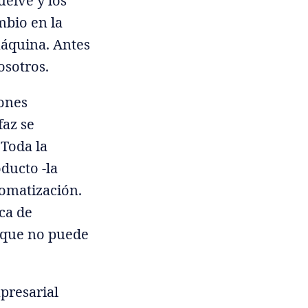
uelve y los
mbio en la
máquina. Antes
osotros.
iones
faz se
 Toda la
ducto -la
tomatización.
ica de
e que no puede
mpresarial