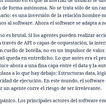
 mundo en el que la interfaz de usuario se dis
 de forma autónoma. No se trata sólo de un ca
uario: es una inversión de la relación hombre-
s al software. Ahora el software se adapta a n
nó es brutal. Si los agentes pueden realizar acc
 través de API o capas de orquestación, la inter
n cuello de botella, no en un impulsor de valor.
aS queda en entredicho. Lo que antes era el pro
educe ahora a una fina capa entre el data y la au
plaza a lo que hay debajo: Estructuras data, lóg
cidad de ejecución. En este mundo, el softwar
r un agente corre el riesgo de ser irrelevante.
l pánico. Los principales actores del software e