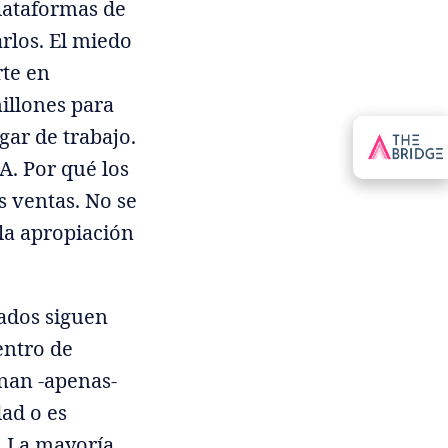
lataformas de
rlos. El miedo
rte en
illones para
gar de trabajo.
A. Por qué los
s ventas. No se
 la apropiación
rados siguen
entro de
nan -apenas-
ad o es
s. La mayoría