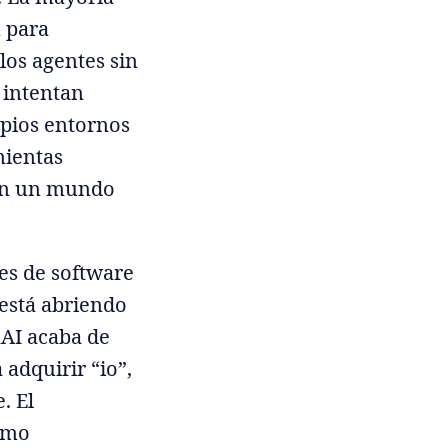
n para
los agentes sin
S intentan
opios entornos
mientas
 en un mundo
res de software
 está abriendo
nAI acaba de
 adquirir “io”,
. El
cómo