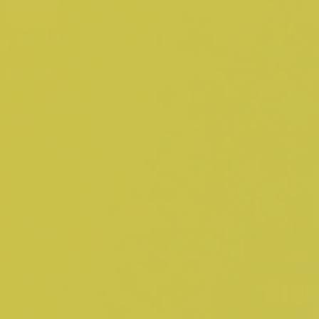
Adopt AI
Zoeken
naar:
NL