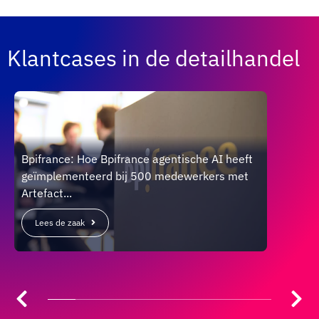
Klantcases in de detailhandel
Bpifrance: Hoe Bpifrance agentische AI heeft
geïmplementeerd bij 500 medewerkers met
CARRE
Artefact...
versn
Lees de zaak
Lees