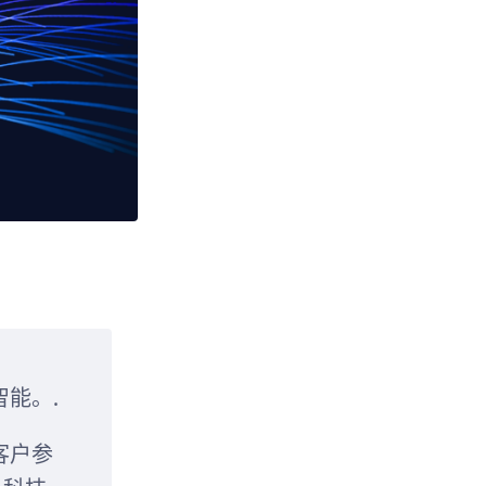
能。.
客户参