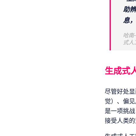
助
息，
哈南-
式人
生成式
尽管好处显
觉）、偏见
是一项挑战
接受人类的