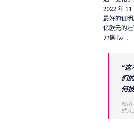
2022 年
最好的证明
亿欧元的壮
力信心。.
“
们
何技
哈南-
式人