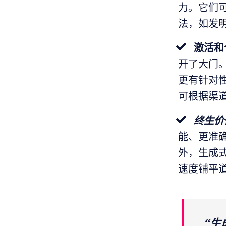
力。它们
法，如发
激活和
开了大门
更有针对
可根据渠
终生价
能、更准
外，生成式
速度铺平道
“