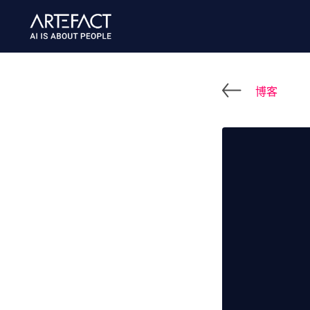
跳
至
内
容
博客