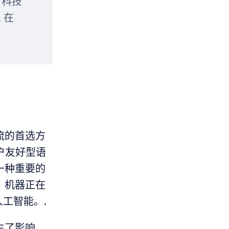
 科技
 在
流的首选方
用户友好型语
一种重要的
，机器正在
人工智能。.
生了影响。