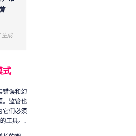
信
T 生成
模式
实错误和幻
题。监管也
为它们必须
的工具。.