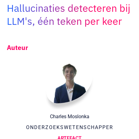
Hallucinaties detecteren bij
Adopt AI
Zoeken
LLM's, één teken per keer
naar:
NL
Auteur
Charles Moslonka
ONDERZOEKSWETENSCHAPPER
ARTEFACT