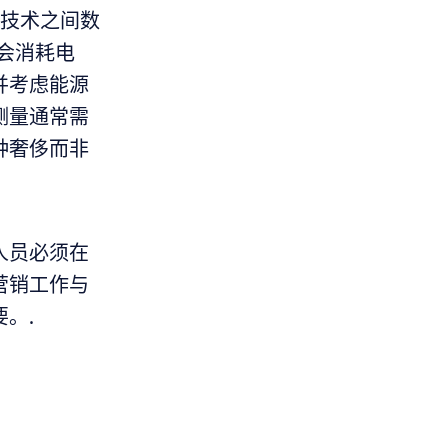
种技术之间数
都会消耗电
并考虑能源
测量通常需
种奢侈而非
人员必须在
营销工作与
。.