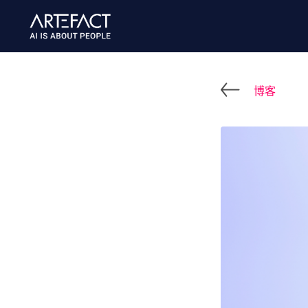
跳
至
内
容
博客