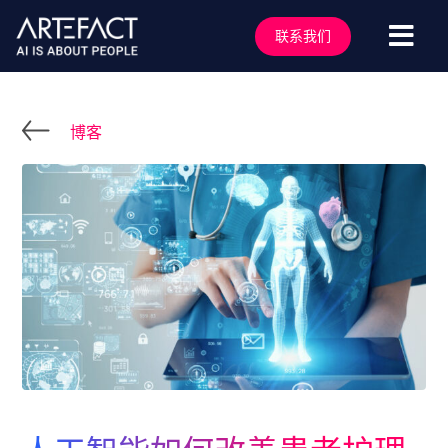
跳
至
联系我们
切
内
容
换
服务行业
导
解决方案
博客
航
技术能力
行业洞察
客户案例
关于我们
行业活动
加入我们
联系