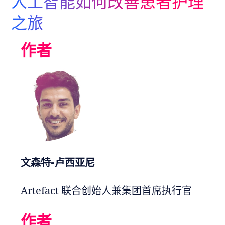
人工智能如何改善患者护理
Adopt AI
之旅
搜
索
作者
ZH
文森特-卢西亚尼
Artefact 联合创始人兼集团首席执行官
作者