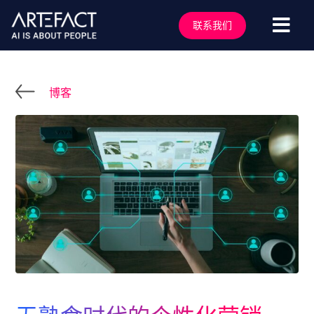
跳
至
联系我们
切
内
容
换
服务行业
导
解决方案
博客
航
技术能力
行业洞察
客户案例
关于我们
行业活动
加入我们
联系