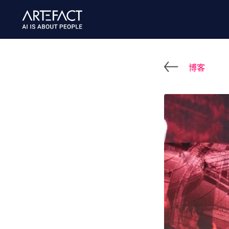
跳
至
内
容
博客