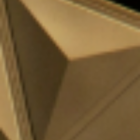
Adopt AI
Zoeken
naar:
NL