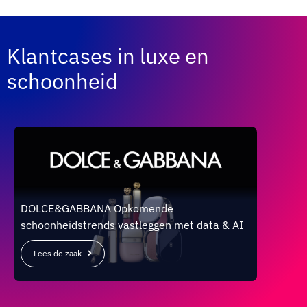
Klantcases in luxe en
schoonheid
DOLCE&GABBANA Opkomende
L'ORE
schoonheidstrends vastleggen met data & AI
produ
Lees de zaak
Lees