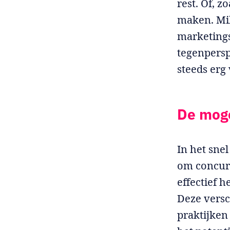
rest. Of, z
maken. Mik
marketings
tegenpersp
steeds erg
De moge
In het sne
om concurr
effectief h
Deze versc
praktijke