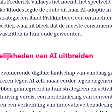
oals Frederick Vallaeys het noemt, het speelveld
e Rhodes legde de route uit naar AI-adoptie i
trategie, en Rand Fishkin bood een ontnuchte
ectief, waaruit bleek dat de meeste consumen
 vastzitten in hun oude gewoonten.
lijkheden van AI uitbreiden
l evoluerende digitale landschap van vandaag ga
eren tegen AI zelf, maar eerder tegen degenen
ebben geïntegreerd in hun strategieën en activit
huiving vereist een herdefiniëring van conven
n en een verkenning van innovatieve benaderi