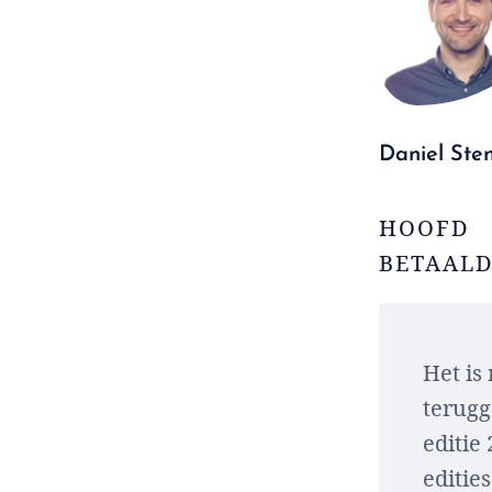
Daniel Sten
HOOFD
BETAALD
Het is
terug
editie
editie