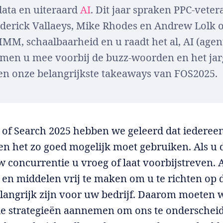
data en uiteraard
AI
. Dit jaar spraken PPC-vete
ederick Vallaeys, Mike Rhodes en Andrew Lolk 
MM, schaalbaarheid en u raadt het al, AI (agent
men u mee voorbij de buzz-woorden en het ja
en onze belangrijkste takeaways van FOS2025.
s of Search 2025 hebben we geleerd dat iederee
 het zo goed mogelijk moet gebruiken. Als u d
uw concurrentie u vroeg of laat voorbijstreven. 
d en middelen vrij te maken om u te richten op 
elangrijk zijn voor uw bedrijf. Daarom moeten
de strategieën aannemen om ons te onderschei