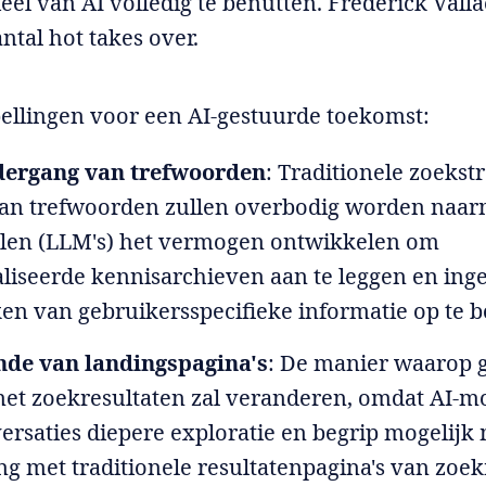
ieel van AI volledig te benutten. Frederick Vall
ntal hot takes over.
pellingen voor een AI-gestuurde toekomst:
dergang van trefwoorden
: Traditionele zoekst
van trefwoorden zullen overbodig worden naar
len (LLM's) het vermogen ontwikkelen om
liseerde kennisarchieven aan te leggen en ing
ken van gebruikersspecifieke informatie op te 
nde van landingspagina's
: De manier waarop 
t zoekresultaten zal veranderen, omdat AI-m
ersaties diepere exploratie en begrip mogelijk
ing met traditionele resultatenpagina's van zoe