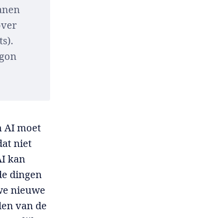
ranen
over
s).
rgon
n AI moet
at niet
AI kan
de dingen
 we nieuwe
den van de