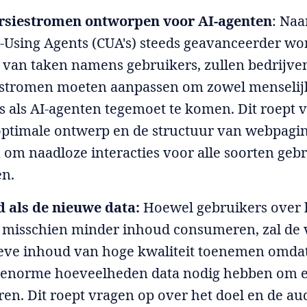
rsiestromen ontworpen voor AI-agenten
: Na
Using Agents (CUA's) steeds geavanceerder wo
 van taken namens gebruikers, zullen bedrijv
estromen moeten aanpassen om zowel menselij
s als AI-agenten tegemoet te komen. Dit roept 
optimale ontwerp en de structuur van webpagin
 om naadloze interacties voor alle soorten gebr
en.
 als de nieuwe data:
Hoewel gebruikers over 
misschien minder inhoud consumeren, zal de 
eve inhoud van hoge kwaliteit toenemen omda
enorme hoeveelheden data nodig hebben om eff
ren. Dit roept vragen op over het doel en de a