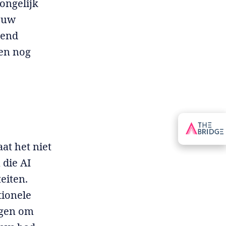
 ongelijk
n uw
rend
ten nog
at het niet
 die AI
eiten.
tionele
ngen om