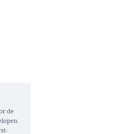
or de
gelopen
rst-