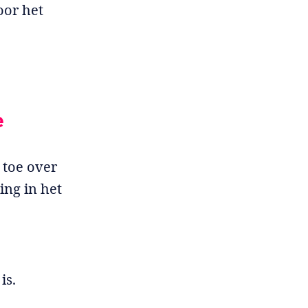
oor het
e
 toe over
ing in het
is.