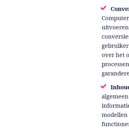
Conve
Computer-
uitvoeren
conversi
gebruiker
over het 
processen
garander
Inhoud
algemeen 
informati
modellen 
functione