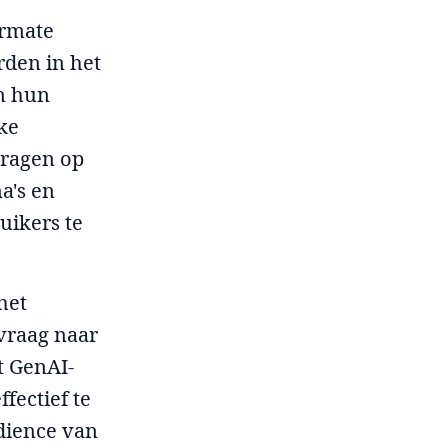
armate
rden in het
en hun
ke
vragen op
a's en
uikers te
het
vraag naar
t GenAI-
ectief te
udience van