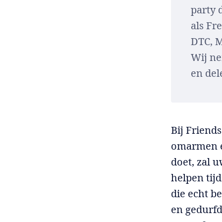
party 
als Fr
DTC, M
Wij ne
en del
Bij Friend
omarmen en
doet, zal 
helpen tij
die echt b
en gedurf