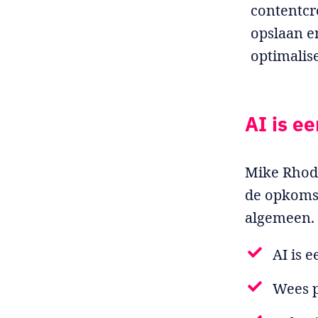
contentcr
opslaan e
optimalis
AI is e
Mike Rhode
de opkomst
algemeen
AI is 
Wees pr