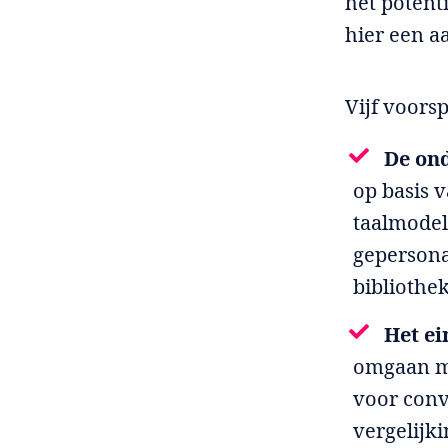
het potent
hier een aa
Vijf voors
De on
op basis 
taalmodel
gepersona
bibliothe
Het ei
omgaan me
voor conv
vergelijk