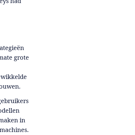
aeys had
rategieën
mate grote
ewikkelde
bouwen.
gebruikers
odellen
 maken in
kmachines.