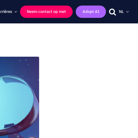
rrières
Neem contact op met
Adopt AI
NL