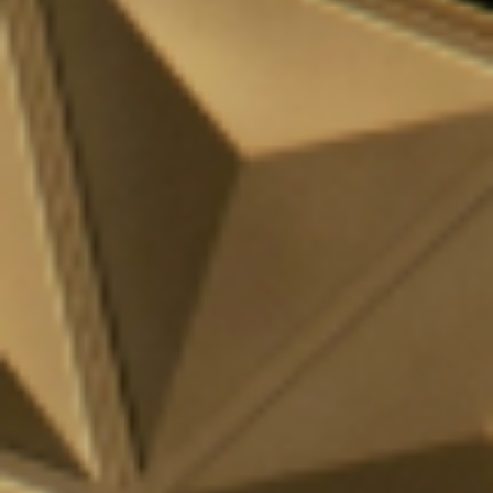
Adopt AI
搜
索
ZH