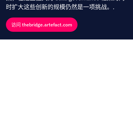
时扩大这些创新的规模仍然是一项挑战。.
访问 thebridge.artefact.com
我们的专家关于奢华与美容的
内容
我们是 data、AI 和数字专家，与您分享我们对奢侈品和美容
行业的独到见解和最新市场动态。.