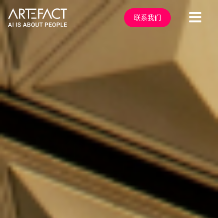
跳
至
联系我们
切
内
容
换
服务行业
导
解决方案
航
技术能力
行业洞察
客户案例
关于我们
行业活动
加入我们
联系