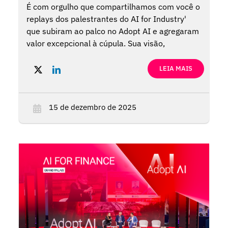
É com orgulho que compartilhamos com você o
replays dos palestrantes do AI for Industry'
que subiram ao palco no Adopt AI e agregaram
valor excepcional à cúpula. Sua visão,
perspectivas estratégicas e experiência no
mundo real foram inestimáveis para inspirar as
LEIA MAIS
organizações a moldar e acelerar seus roteiros
de AI.
15 de dezembro de 2025