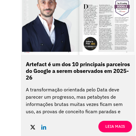
Artefact é um dos 10 principais parceiros
do Google a serem observados em 2025-
26
A transformação orientada pelo Data deve
parecer um progresso, mas petabytes de
informações brutas muitas vezes ficam sem
uso, as provas de conceito ficam paradas e
equipes isoladas debatem a estratégia
enquanto os concorrentes avançam. O Artefact
LEIA MAIS
interrompe essa estagnação ao fundir a