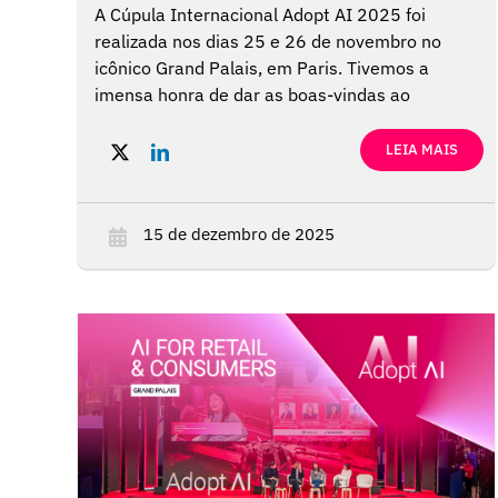
A Cúpula Internacional Adopt AI 2025 foi
realizada nos dias 25 e 26 de novembro no
icônico Grand Palais, em Paris. Tivemos a
imensa honra de dar as boas-vindas ao
presidente Emmanuel Macron, juntamente com
nossos 600 palestrantes e 250 expositores. O
LEIA MAIS
evento atraiu 20.000 participantes para seus 7
estágios de ecossistema, incluindo o AI for
Health.
15 de dezembro de 2025