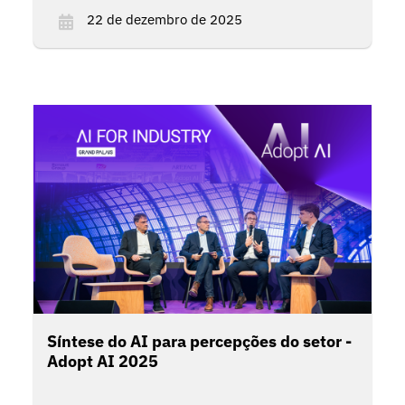
desafios comuns que as empresas devem
22 de dezembro de 2025
enfrentar ao implementar o AI autêntico.
Síntese do AI para percepções do setor -
Adopt AI 2025