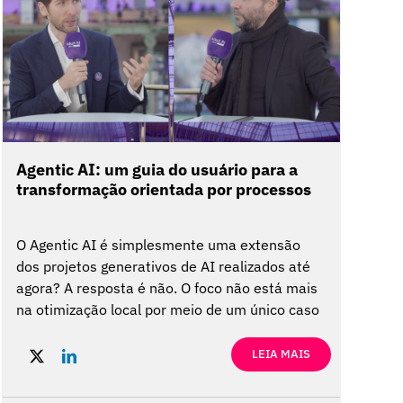
Agentic AI: um guia do usuário para a
transformação orientada por processos
O Agentic AI é simplesmente uma extensão
dos projetos generativos de AI realizados até
agora? A resposta é não. O foco não está mais
na otimização local por meio de um único caso
de uso, mas na reinvenção completa dos
principais processos de negócios para extrair
LEIA MAIS
valor tangível e mensurável. Um agente não é
um assistente com outra marca. Um assistente