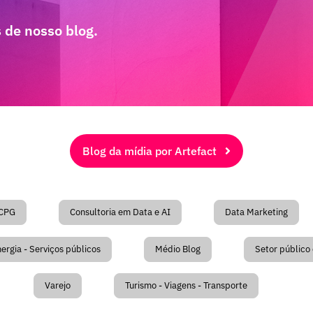
 de nosso blog.
Blog da mídia por Artefact
CPG
Consultoria em Data e AI
Data Marketing
nergia - Serviços públicos
Médio Blog
Setor público 
Varejo
Turismo - Viagens - Transporte