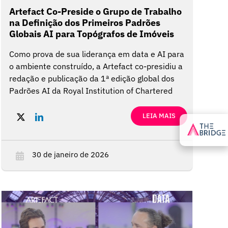
Artefact Co-Preside o Grupo de Trabalho
na Definição dos Primeiros Padrões
Globais AI para Topógrafos de Imóveis
Como prova de sua liderança em data e AI para
o ambiente construído, a Artefact co-presidiu a
redação e publicação da 1ª edição global dos
Padrões AI da Royal Institution of Chartered
Surveyors (RICS). Acredita-se que esses
padrões, aplicáveis a todos os 150.000
LEIA MAIS
agrimensores licenciados a partir de 9 de
março de 2026, sejam os primeiros publicados
por qualquer órgão nacional de comércio
30 de janeiro de 2026
imobiliário e servirão de modelo para futuras
orientações sobre a implantação responsável
do AI.