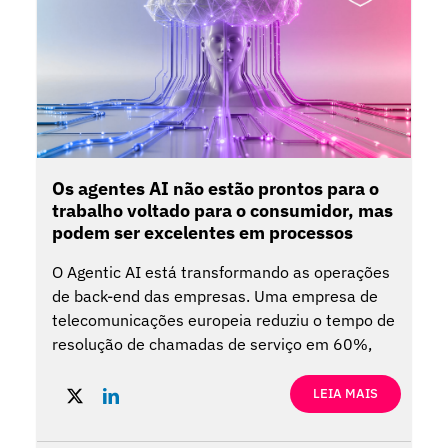
Os agentes AI não estão prontos para o
trabalho voltado para o consumidor, mas
podem ser excelentes em processos
internos.
O Agentic AI está transformando as operações
de back-end das empresas. Uma empresa de
telecomunicações europeia reduziu o tempo de
resolução de chamadas de serviço em 60%,
economizou mais de 1 milhão de euros por ano
e aumentou a satisfação do cliente usando
LEIA MAIS
agentes AI. Esse exemplo oferece lições
importantes para os líderes e destaca os