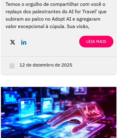
Temos o orgulho de compartilhar com você o
replays dos palestrantes do AI for Travel' que
subiram ao palco no Adopt AI e agregaram
valor excepcional à cúpula. Sua visão,
perspectivas estratégicas e experiência no
mundo real foram de grande valia para inspirar
LEIA MAIS
as organizações a moldar e acelerar seus
roteiros de AI.
12 de dezembro de 2025