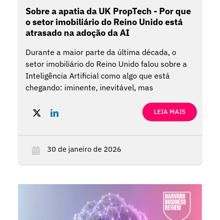
Sobre a apatia da UK PropTech - Por que
o setor imobiliário do Reino Unido está
atrasado na adoção da AI
Durante a maior parte da última década, o
setor imobiliário do Reino Unido falou sobre a
Inteligência Artificial como algo que está
chegando: iminente, inevitável, mas
perpetuamente no horizonte. As agendas das
conferências estão repletas de painéis da
LEIA MAIS
PropTech, as estratégias de inovação estão
cheias de referências ao data e à automação, e
a maioria das grandes empresas pode apontar
30 de janeiro de 2026
pelo menos um punhado de pilotos, iniciativas
sem brilho ou provas de conceito.