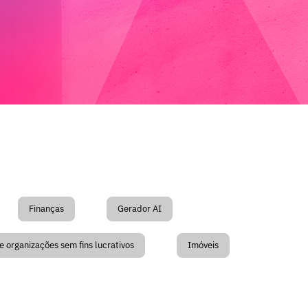
Finanças
Gerador AI
e organizações sem fins lucrativos
Imóveis